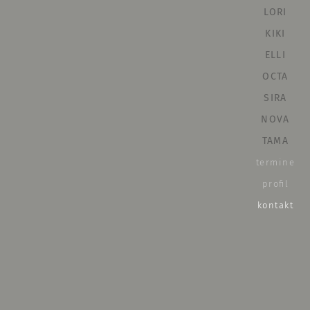
LORI
KIKI
ELLI
OCTA
SIRA
NOVA
TAMA
termine
profil
,
kontakt
akt
Ha